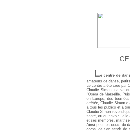
CE
L
e centre de dan
amateurs de danse, petits
Le centre a été créé par C
Claudie Simon, native du 
l'Opéra de Marseille. Pui
en Europe, des tournées 
arrêtée, Claudie Simon a 
à tous les publics et à to
Claudie Simon revendiqu
santé, ou au savoir…elle a
et ses membres, maîtrise
Ainsi pour les cours de d
corps, de s'en servir, de 