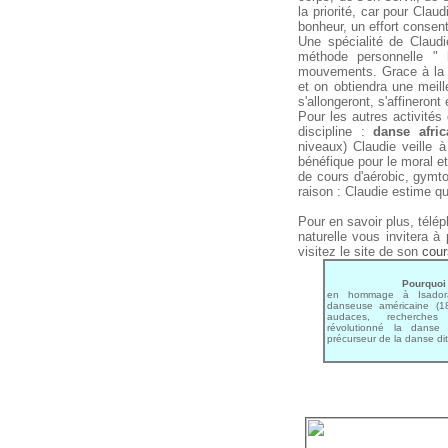
la priorité, car pour Cla
bonheur, un effort consent
Une spécialité de Claud
méthode personnelle " 
mouvements. Grace à la r
et on obtiendra une meill
s'allongeront, s'affineront 
Pour les autres activités
discipline :
danse afric
niveaux) Claudie veille 
bénéfique pour le moral et
de cours d'aérobic, gymt
raison : Claudie estime q
Pour en savoir plus, télé
naturelle vous invitera à
visitez le site de son
cour
Pourquoi 
en hommage à Isadora
danseuse américaine (1
audaces, recherches
révolutionné la danse 
précurseur de la danse di