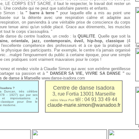
udie, LE CORPS EST SACRE, il faut le respecter, le travail doit rester un
i. Une conduite qui ne peut que satisfaire parents et enfants.
ie Simon : la
" barre à terre "
pour laquelle elle a mis au point une
basée sur la détente avec une respiration calme et adaptée aux
espiration, on parviendra à une véritable prise de conscience du corps
eure tenue ainsi qu'un solide placé. Grace aux étirements, les muscles
et tout le corps s'assouplira. "
 de danse du centre Isadora, un credo : la
QUALITE
. Quelle que soit la
aine, orientale, jazz, contemporain, éveil, hip-hop, classique
(4
à l'excellente compétence des professeurs et à ce que la pratique soit
f
 le physique des participants. Par exemple, le centre n'a jamais organisé
onic…malgré l'engouement du public à certaine époque, pour une simple
ue ces pratiques sont vraiment mauvaises pour le corps !
phonez et rendez visite à Claudie Simon qui avec son extrême gentillesse
 partager sa passion et à
" DANSER SA VIE, VIVRE SA DANSE "
ou
s de danse à Marseille
www.danse-isadora.com
Centre de danse Isadora
Isadora ?
 Duncan, très célèbre
3, rue Fortia 13001 Marseille
878 - 1927) qui par ses
 et improvisations a
tél : 04 91 33 49 44
métro Vieux Port
classique pour être le
claude-marie.simon@wanadoo.fr
te moderne.