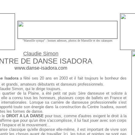
"Marseille sympa"
: bonnes adresses, photos de Marseille et des calanques
Claudie Simon
NTRE DE DANSE ISADORA
www.danse-isadora.com
se Isadora
a fêté ses 20 ans en 2003 et il fait toujours le bonheur des
 et grands, amateurs débutants et danseurs professionnels.
laudie Simon, qui le dirige toujours.
quartier de la Plaine, a été petit rat puis 1ère danseuse et soliste à
s elle a connu tous les honneurs, plusieurs corps de ballets en France et
internationales. Lorsque sa carrière de danseuse professionnelle s'est
apporté toute son énergie dans la construction du Centre Isadora, ouvert
utes les formes de danse.
e le
DROIT A LA DANSE
pour tous, comme d'autres exigent le droit à la
ffirme que pour qu'un être s'accomplisse, il lui faut jouer avec son corps
r l'espace et le mouvement…
anse classique qu'elle dispense elle-même, il est important de vivre son
sentir les choses avant de travailler. Ici, les tutus et pointes ne sont pas